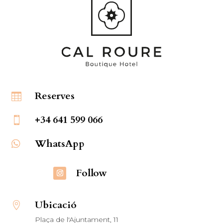
Reserves

+34 641 599 066

WhatsApp

Follow
Ubicació

Plaça de l'Ajuntament, 11